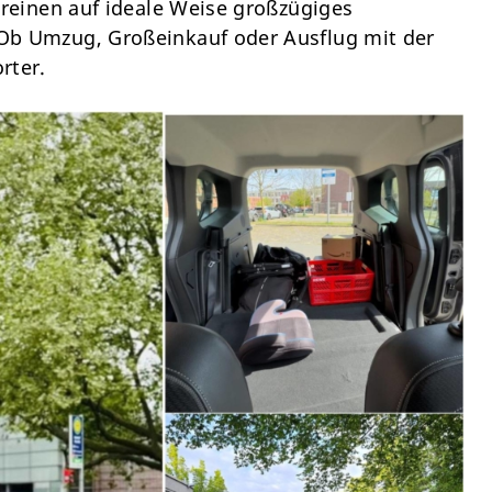
einen auf ideale Weise großzügiges
 Umzug, Großeinkauf oder Ausflug mit der
rter.