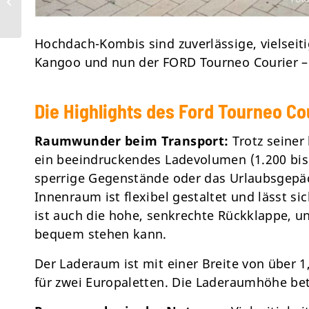
Kombi in 2025
Hochdach-Kombis sind zuverlässige, vielsei
Kangoo und nun der FORD Tourneo Courier – s
Die Highlights des Ford Tourneo Co
Raumwunder beim Transport:
Trotz seiner
ein beeindruckendes Ladevolumen (1.200 bis 2
sperrige Gegenstände oder das Urlaubsgepä
Innenraum ist flexibel gestaltet und lässt s
ist auch die hohe, senkrechte Rückklappe, u
bequem stehen kann.
Der Laderaum ist mit einer Breite von über 
für zwei Europaletten. Die Laderaumhöhe bet