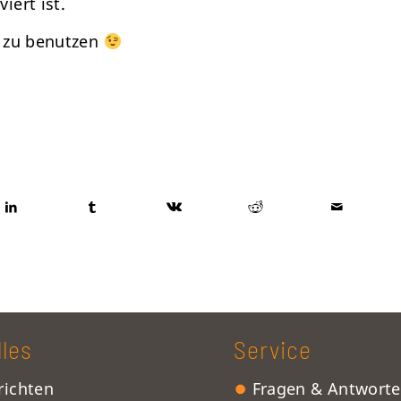
iert ist.
 zu benutzen
lles
Service
ichten
Fragen & Antwort