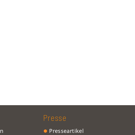
Presse
en
Presseartikel