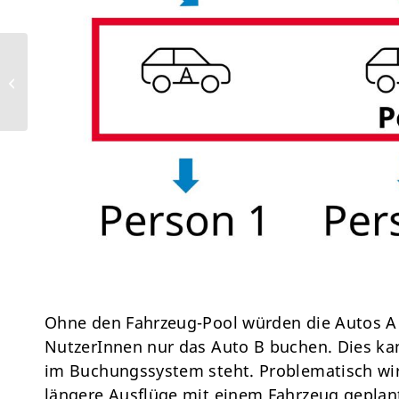
Laden an öffentlichen
Ladestationen:
Wechsel zum Ladenetz
von newmotion/sh...
Ohne den Fahrzeug-Pool würden die Autos A &
NutzerInnen nur das Auto B buchen. Dies ka
im Buchungssystem steht. Problematisch wird
längere Ausflüge mit einem Fahrzeug geplant