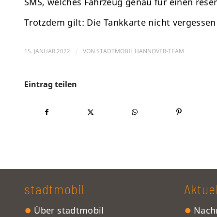
SMS, welches Fahrzeug genau für einen reserv
Trotzdem gilt: Die
Tankkarte
nicht vergessen
15. JANUAR 2022
/
VON
STADTMOBIL HANNOVER-TEAM
Eintrag teilen
stadtmobil
Aktue
Über stadtmobil
Nachr