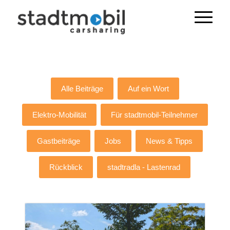
Alle Beiträge
Auf ein Wort
Elektro-Mobilität
Für stadtmobil-Teilnehmer
Gastbeiträge
Jobs
News & Tipps
Rückblick
stadtradla - Lastenrad